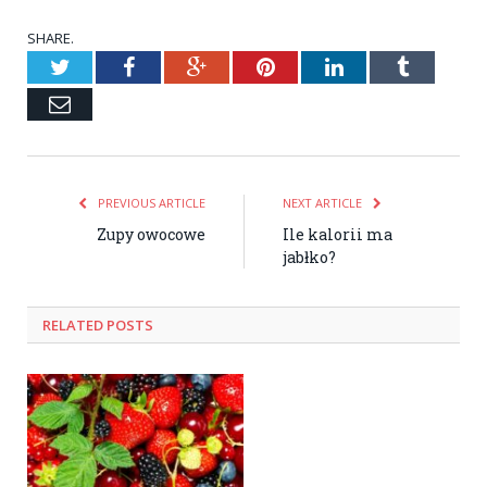
SHARE.
Twitter
Facebook
Google+
Pinterest
LinkedIn
Tumblr
Email
PREVIOUS ARTICLE
NEXT ARTICLE
Zupy owocowe
Ile kalorii ma
jabłko?
RELATED POSTS