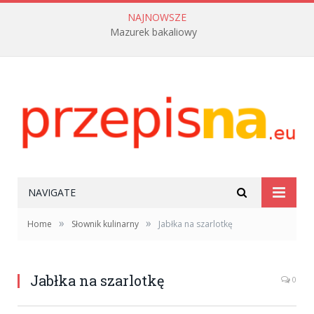
NAJNOWSZE
Mazurek bakaliowy
NAVIGATE
»
»
Home
Słownik kulinarny
Jabłka na szarlotkę
Jabłka na szarlotkę
0