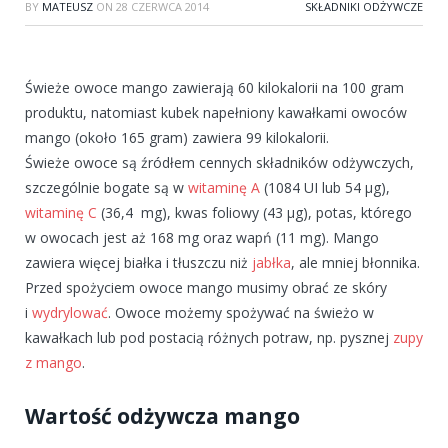
BY
MATEUSZ
ON
28 CZERWCA 2014
SKŁADNIKI ODŻYWCZE
Świeże owoce mango zawierają 60 kilokalorii na 100 gram
produktu, natomiast kubek napełniony kawałkami owoców
mango (około 165 gram) zawiera 99 kilokalorii.
Świeże owoce są źródłem cennych składników odżywczych,
szczególnie bogate są w
witaminę A
(1084 UI lub 54 µg),
witaminę C
(36,4 mg), kwas foliowy (43 µg), potas, którego
w owocach jest aż 168 mg oraz wapń (11 mg). Mango
zawiera więcej białka i tłuszczu niż
jabłka
, ale mniej błonnika.
Przed spożyciem owoce mango musimy obrać ze skóry
i
wydrylować
. Owoce możemy spożywać na świeżo w
kawałkach lub pod postacią różnych potraw, np. pysznej
zupy
z mango
.
Wartość odżywcza mango