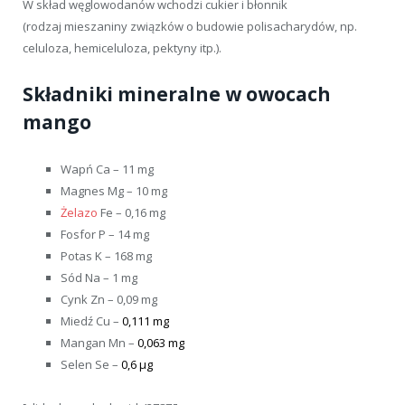
W skład węglowodanów wchodzi cukier i błonnik
(rodzaj mieszaniny związków o budowie polisacharydów, np.
celuloza, hemiceluloza, pektyny itp.).
Składniki mineralne w owocach
mango
Wapń Ca – 11 mg
Magnes Mg – 10 mg
Żelazo
Fe – 0,16 mg
Fosfor P – 14 mg
Potas K – 168 mg
Sód Na – 1 mg
Cynk Zn – 0,09 mg
Miedź Cu –
0,111 mg
Mangan Mn –
0,063 mg
Selen Se –
0,6 µg