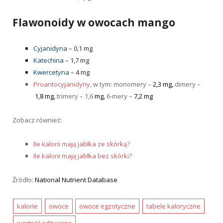
Flawonoidy w owocach mango
Cyjanidyna
– 0,1 mg
Katechina
– 1,7 mg
Kwercetyna
– 4 mg
Proantocyjanidyny
, w tym: monomery –
2,3 mg,
dimery –
1,8 mg,
trimery – 1,6
mg,
6-mery –
7,2
mg
Zobacz również:
Ile kalorii mają jabłka ze skórką?
Ile kalorii mają jabłka bez skórki?
Źródło:
National Nutrient Database
kalorie
owoce
owoce egzotyczne
tabele kaloryczne