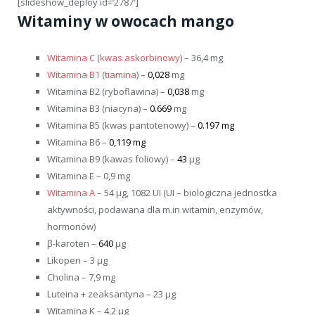
[slideshow_deploy id=’2787′]
Witaminy w owocach mango
Witamina C
(
kwas askorbinowy
) – 36,4 mg
Witamina B1
(
tiamina
) –
0,028
mg
Witamina B2 (ryboflawina) –
0,038
mg
Witamina B3 (niacyna) –
0.669
mg
Witamina B5 (kwas pantotenowy) –
0.197 mg
Witamina B6 –
0,119 mg
Witamina B9 (kawas foliowy) –
43
µg
Witamina E – 0,9 mg
Witamina A
– 54 µg, 1082 UI (UI – biologiczna jednostka
aktywności, podawana dla m.in witamin, enzymów,
hormonów)
β-karoten –
640
µg
Likopen – 3 µg
Cholina – 7,9 mg
Luteina + zeaksantyna – 23 µg
Witamina K – 4,2 µg