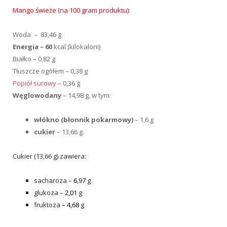
Mango świeże (na 100 gram produktu):
Woda – 83,46 g
Energia – 60
kcal (kilokalorii)
Białko – 0,82 g
Tłuszcze ogółem – 0,38 g
Popiół surowy
– 0,36 g
Węglowodany
– 14,98 g, w tym:
włókno (błonnik pokarmowy)
– 1,6 g
cukier
– 13,66 g.
Cukier (13,66 g) zawiera:
sacharoza –
6,97
g
glukoza –
2,01
g
fruktoza –
4,68
g