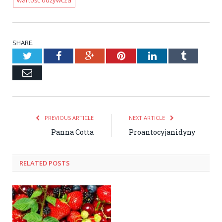
wartość odżywcza
SHARE.
Twitter
Facebook
Google+
Pinterest
LinkedIn
Tumblr
Email
PREVIOUS ARTICLE
NEXT ARTICLE
Panna Cotta
Proantocyjanidyny
RELATED POSTS