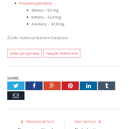
Proantocyjanidyny
–
dimery – 9,5 mg;
trimery – 22,9 mg;
4-6-mery – 41,8 mg
Źródło: National Nutrient Database
zioła i przyprawy
związki chemiczne
SHARE.
Twitter
Facebook
Google+
Pinterest
LinkedIn
Tumblr
Email
PREVIOUS ARTICLE
NEXT ARTICLE