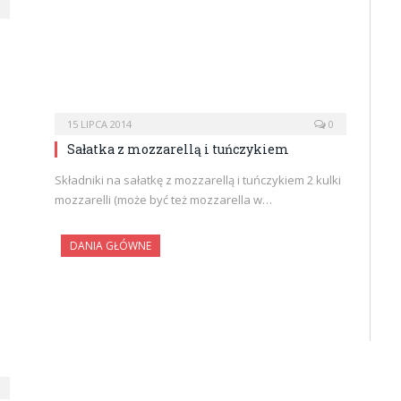
15 LIPCA 2014
0
Sałatka z mozzarellą i tuńczykiem
Składniki na sałatkę z mozzarellą i tuńczykiem 2 kulki
mozzarelli (może być też mozzarella w…
DANIA GŁÓWNE