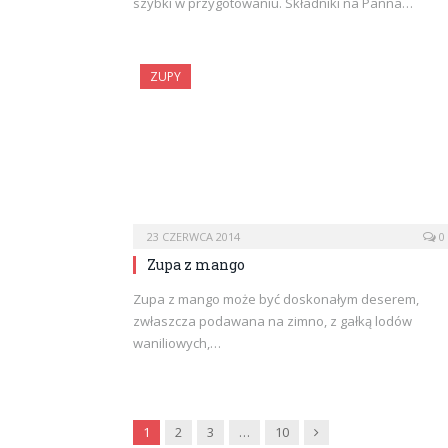
szybki w przygotowaniu. Składniki na Panna…
ZUPY
23 CZERWCA 2014
0
Zupa z mango
Zupa z mango może być doskonałym deserem,
zwłaszcza podawana na zimno, z gałką lodów
waniliowych,…
Next
1
2
3
…
10