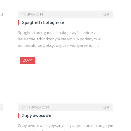
pu
13 LIPCA 2014
0
Spaghetti bolognese
Spaghetti bolognese smakuje wyśmienicie z
delikatnie schłodzonym białym lub podanym w
temperaturze pokojowej czerwonym winem…
ZUPY
24 CZERWCA 2014
0
Zupy owocowe
Zupy owocowe są pysznym sycącym daniem bogatym