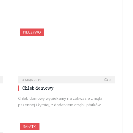
PIECZYWO
4 MAJA 2015
0
Chleb domowy
Chleb domowy wypiekamy na zakwasie z mąki
pszennej i żytniej, z dodatkiem otrąb i płatków…
SAŁATKI