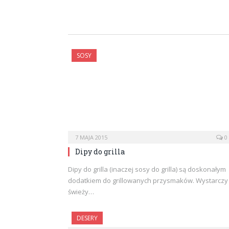
SOSY
7 MAJA 2015
0
Dipy do grilla
Dipy do grilla (inaczej sosy do grilla) są doskonałym
dodatkiem do grillowanych przysmaków. Wystarczy
świeży…
DESERY