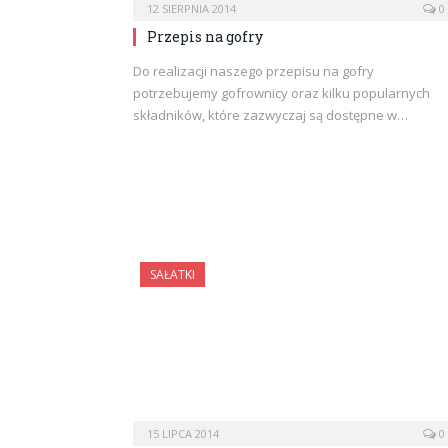
12 SIERPNIA 2014
0
Przepis na gofry
Do realizacji naszego przepisu na gofry
potrzebujemy gofrownicy oraz kilku popularnych
składników, które zazwyczaj są dostępne w…
SAŁATKI
15 LIPCA 2014
0