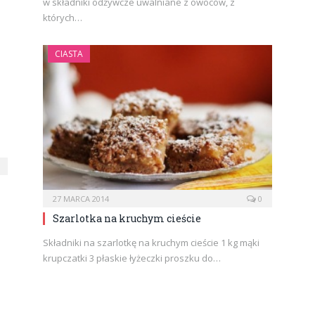
w składniki odżywcze uwalniane z owoców, z
których…
CIASTA
27 MARCA 2014
0
Szarlotka na kruchym cieście
Składniki na szarlotkę na kruchym cieście 1 kg mąki
krupczatki 3 płaskie łyżeczki proszku do…