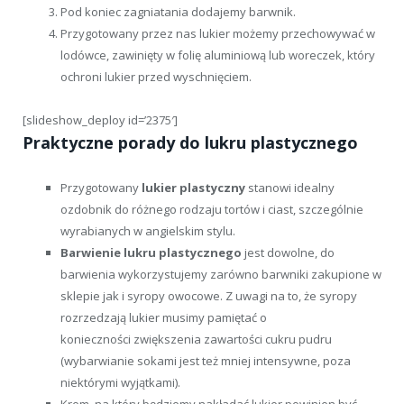
Pod koniec zagniatania dodajemy barwnik.
Przygotowany przez nas lukier możemy przechowywać w
lodówce, zawinięty w folię aluminiową lub woreczek, który
ochroni lukier przed wyschnięciem.
[slideshow_deploy id=’2375′]
Praktyczne porady do lukru plastycznego
Przygotowany
lukier plastyczny
stanowi idealny
ozdobnik do różnego rodzaju tortów i ciast, szczególnie
wyrabianych w angielskim stylu.
Barwienie lukru plastycznego
jest dowolne, do
barwienia wykorzystujemy zarówno barwniki zakupione w
sklepie jak i syropy owocowe. Z uwagi na to, że syropy
rozrzedzają lukier musimy pamiętać o
konieczności zwiększenia zawartości cukru pudru
(wybarwianie sokami jest też mniej intensywne, poza
niektórymi wyjątkami).