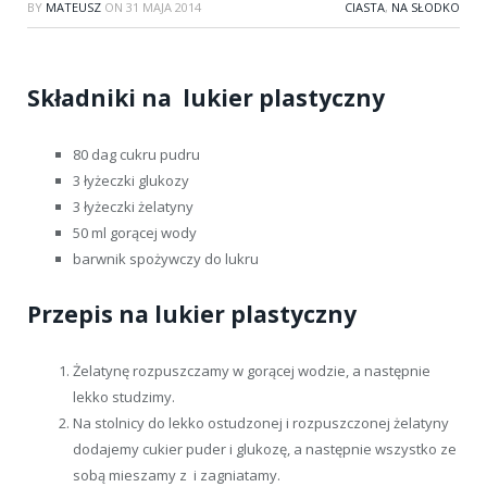
BY
MATEUSZ
ON
31 MAJA 2014
CIASTA
,
NA SŁODKO
Składniki na lukier plastyczny
80 dag cukru pudru
3 łyżeczki glukozy
3 łyżeczki żelatyny
50 ml gorącej wody
barwnik spożywczy do lukru
Przepis na lukier plastyczny
Żelatynę rozpuszczamy w gorącej wodzie, a następnie
lekko studzimy.
Na stolnicy do lekko ostudzonej i rozpuszczonej żelatyny
dodajemy cukier puder i glukozę, a następnie wszystko ze
sobą mieszamy z i zagniatamy.