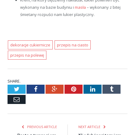
Krem, na który będziemy nakładać lukier powinien być
wykonany na bazie budyniu i
masła
– wykonany z bitej
śmietany rozpuści nam lukier plastyczny.
dekoracje cukiernicze
przepis na ciasto
przepis na polewę
SHARE.
Twitter
Facebook
Google+
Pinterest
LinkedIn
Tumblr
Email
PREVIOUS ARTICLE
NEXT ARTICLE