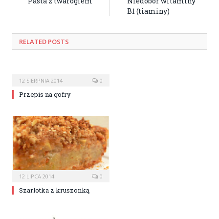
Pasta z twarogiem
Niedobór witaminy
B1 (tiaminy)
RELATED POSTS
12 SIERPNIA 2014
0
Przepis na gofry
12 LIPCA 2014
0
Szarlotka z kruszonką