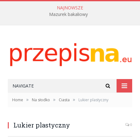
NAJNOWSZE
Mazurek bakaliowy
NAVIGATE
»
»
»
Home
Na słodko
Ciasta
Lukier plastyczny
Lukier plastyczny
0